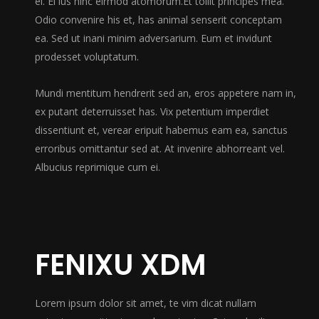
ei. Ei ius hinc eirmod atomorum.Et tollit principes mea.
Odio convenire his et, has animal senserit conceptam
ea. Sed ut inani minim adversarium. Eum et invidunt
prodesset voluptatum.
Mundi mentitum hendrerit sed an, eros appetere nam in,
ex putant deterruisset has. Vix petentium imperdiet
dissentiunt et, verear eripuit habemus eam ea, sanctus
erroribus omittantur sed at. At invenire abhorreant vel.
Albucius reprimique cum ei.
FENIXU XDM
Lorem ipsum dolor sit amet, te vim dicat nullam