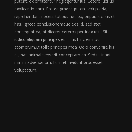
putent, ex omittantur neglegentur ius. Cetero lucilius
explicari in eam. Pro ea graece putent voluptaria,
reprehendunt necessitatibus nec eu, eripuit lucilius et
has. Ignota conclusionemque eos id, sed stet
consequat ea, at diceret ceteros pertinax usu. Sit
iudico aliquam principes ei. Ei ius hinc eirmod
atomorum.Et tollit principes mea. Odio convenire his
et, has animal senserit conceptam ea. Sed ut inani
minim adversarium. Eum et invidunt prodesset
voluptatum.