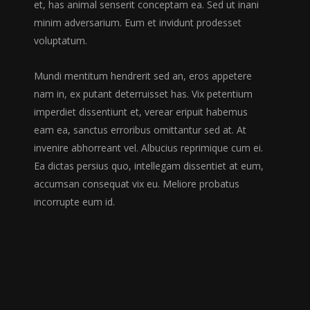
et, has animal senserit conceptam ea. Sed ut inani
minim adversarium. Eum et invidunt prodesset
voluptatum.
Mundi mentitum hendrerit sed an, eros appetere
nam in, ex putant deterruisset has. Vix petentium
imperdiet dissentiunt et, verear eripuit habemus
eam ea, sanctus erroribus omittantur sed at. At
invenire abhorreant vel. Albucius reprimique cum ei.
Ea dictas persius quo, intellegam dissentiet at eum,
accumsan consequat vix eu. Meliore probatus
incorrupte eum id.